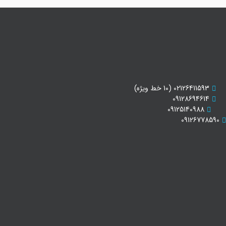
02126411593 (10 خط ویژه)
09128694614
09125140988
09126778590