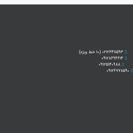
02126411593 (10 خط ویژه)
09128694614
09125140988
09126778590