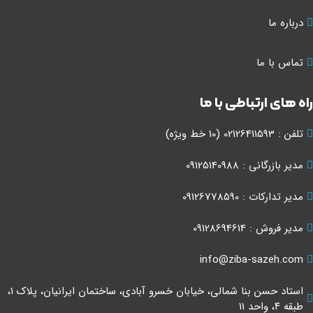
درباره ما
تماس با ما
ه های ارتباطی با ما
تلفن : 02126411593 (10 خط ویژه)
مدیر بازرگانی : 09125140988
مدیر تدارکات : 09126778590
مدیر فروش : 09128694614
info@ziba-sazeh.com
استاد حسن بنا شمالی، خیابان خسرو آبادی، ساختمان ایرانیان، پلاک ۱،
طبقه ۴، واحد ۱۱