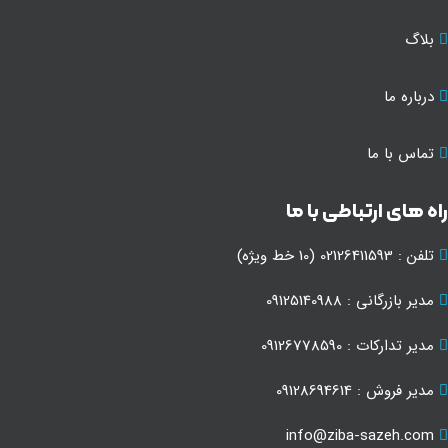
بلاگ
درباره ما
تماس با ما
ه های ارتباطی با ما
تلفن : 02126411593 (10 خط ویژه)
مدیر بازرگانی : 09125140988
مدیر تدارکات : 09126778590
مدیر فروش : 09128694614
info@ziba-sazeh.com