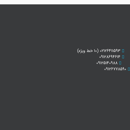
02126411593 (10 خط ویژه)
09128694614
09125140988
09126778590