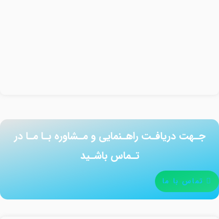
جـهت دریافـت راهـنمایی و مـشاوره بـا مـا در
تـماس باشـید
تماس با ما