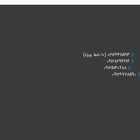
02126411593 (10 خط ویژه)
09128694614
09125140988
09126778590