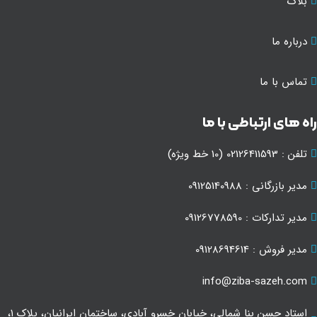
بلاگ
درباره ما
تماس با ما
ه های ارتباطی با ما
تلفن : 02126411593 (10 خط ویژه)
مدیر بازرگانی : 09125140988
مدیر تدارکات : 09126778590
مدیر فروش : 09128694614
info@ziba-sazeh.com
استاد حسن بنا شمالی، خیابان خسرو آبادی، ساختمان ایرانیان، پلاک ۱،