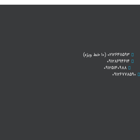
02126411593 (10 خط ویژه)
09128694614
09125140988
09126778590