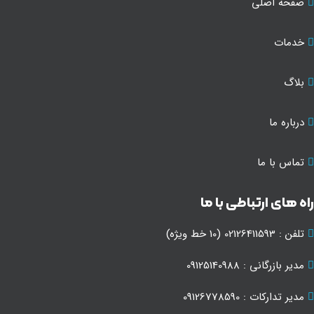
صفحه اصلی
خدمات
بلاگ
درباره ما
تماس با ما
ه های ارتباطی با ما
تلفن : 02126411593 (10 خط ویژه)
مدیر بازرگانی : 09125140988
مدیر تدارکات : 09126778590