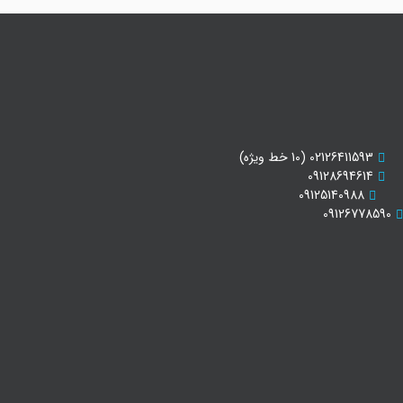
02126411593 (10 خط ویژه)
09128694614
09125140988
09126778590