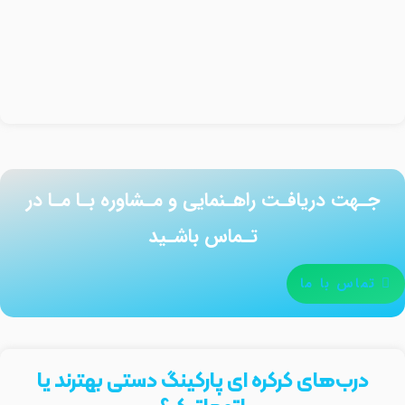
جـهت دریافـت راهـنمایی و مـشاوره بـا مـا در
تـماس باشـید
تماس با ما
درب‌های کرکره ای پارکینگ دستی بهترند یا