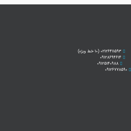
02126411593 (10 خط ویژه)
09128694614
09125140988
09126778590