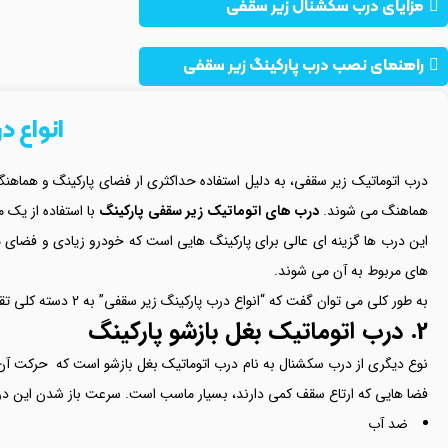
مزایای درب سکشنال زیر سقفی
راهنمای نصب درب پارکینگ زیر سقفی
انواع د
درب اتوماتیک زیر سقفی، به دلیل استفاده حداکثری ار فضای پارکینگ و هماهنگ
هماهنگ می شوند.
درب های اتوماتیک زیر سقفی پارکینگ
با استفاده از یک 
این درب ها گزینه ای عالی برای پارکینگ هایی است که خودرو زیادی و فضای
های مربوط به آن می شوند.
به طور کلی می توان گفت که “
انواع درب پارکینگ زیر سقفی” به 2 دسته کلی تقسیم می شوند. در ادامه این مقاله با ماه همراه باشید تا به بررسی هر یک از آنها بپردازیم.
2. درب اتوماتیک بغل بازشو پارکینگ
نوع دیگری از درب سکشنال به نام درب اتوماتیک بغل بازشو است که حرکت آن 
فضا هایی که ارتاع سقف کمی دارند، بسیار ماسب است. سرعت باز شدن این درب های 45 سانتی متر بر ثانیه است. از دیگر ویژگی های این نوع درب می توان به موارد 
ضد آب